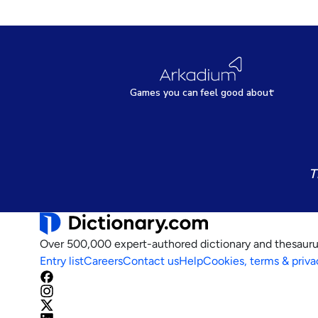
Games
y
ou can
f
eel good about
T
Over 500,000 expert-authored dictionary and thesauru
Entry list
Careers
Contact us
Help
Cookies, terms & priva