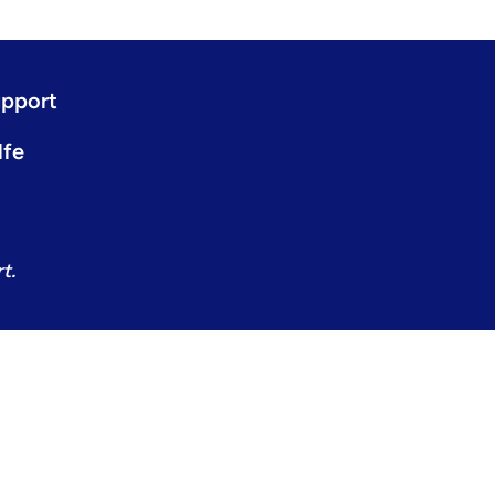
pport
lfe
t.