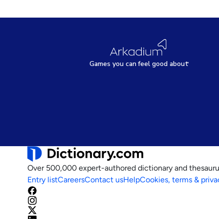
Games
y
ou can
f
eel good about
Over 500,000 expert-authored dictionary and thesauru
Entry list
Careers
Contact us
Help
Cookies, terms & priva