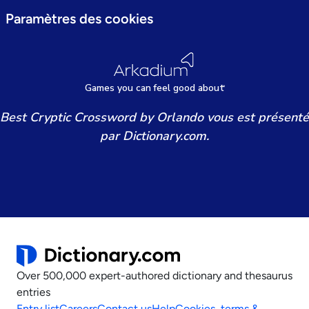
Paramètres des cookies
Games
y
ou can
f
eel good about
Best Cryptic Crossword by Orlando vous est présenté
par Dictionary.com.
Over 500,000 expert-authored dictionary and thesaurus
entries
Entry list
Careers
Contact us
Help
Cookies, terms &