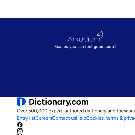
Games
y
ou can
f
eel good about
Over 500,000 expert-authored dictionary and thesauru
Entry list
Careers
Contact us
Help
Cookies, terms & priva