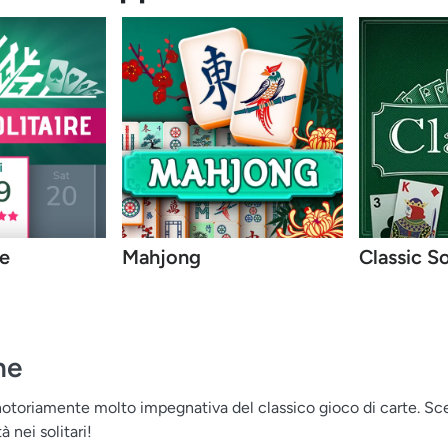
re
Mahjong
Classic So
ne
 notoriamente molto impegnativa del classico gioco di carte. Sceg
à nei solitari!