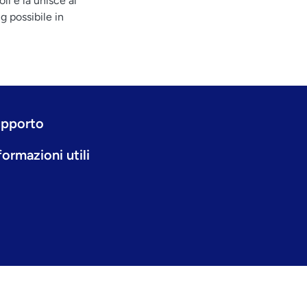
li e la unisce al
 possibile in
pporto
formazioni utili