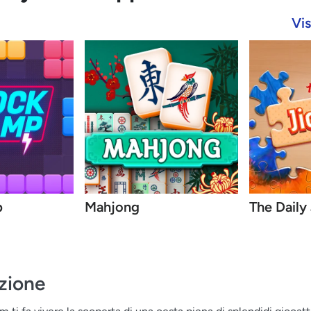
Vis
p
Mahjong
The Daily
zione