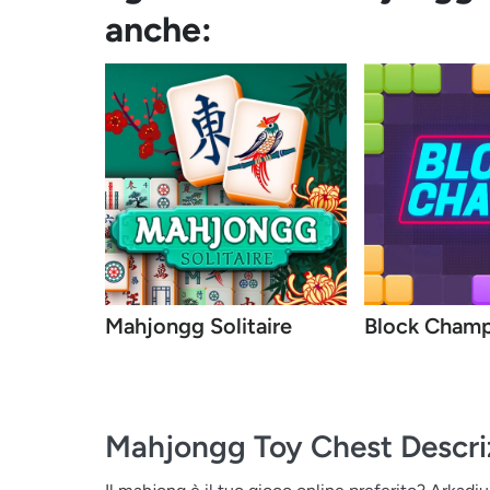
anche:
Mahjongg Solitaire
Block Cham
Mahjongg Toy Chest
Descri