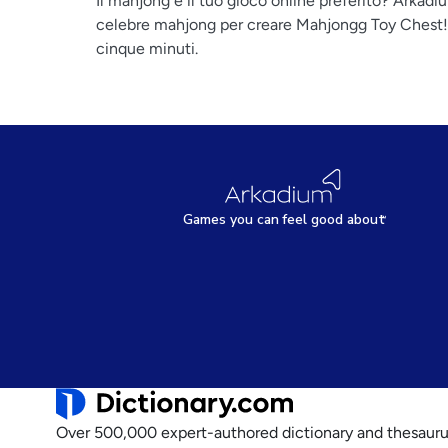
Il mahjong è il tuo gioco online preferito? Arkadium
celebre mahjong per creare Mahjongg Toy Chest! S
cinque minuti.
Games
y
ou can
f
eel good about
Over 500,000 expert-authored dictionary and thesauru