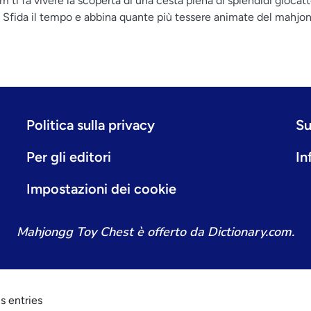
 ti fa vivere la scoperta di una cesta piena di splendidi giocatto
fida il tempo e abbina quante più tessere animate del mahjong
Politica sulla privacy
Su
Per gli editori
In
Impostazioni dei cookie
Mahjongg Toy Chest è offerto da Dictionary.com.
s entries