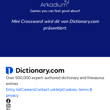
Games
y
ou can
f
eel good about
Mini Crossword wird dir von Dictionary.com
präsentiert.
Over 500,000 expert-authored dictionary and thesaurus
entries
Entry list
Careers
Contact us
Help
Cookies, terms &
privacy