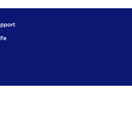
pport
lfe