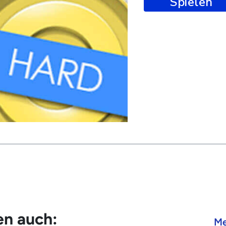
Spielen
en auch:
Me