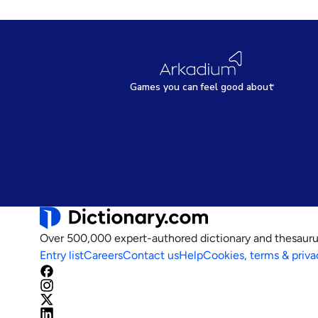
Games
y
ou can
f
eel good about
Over 500,000 expert-authored dictionary and thesauru
Entry list
Careers
Contact us
Help
Cookies, terms & priva