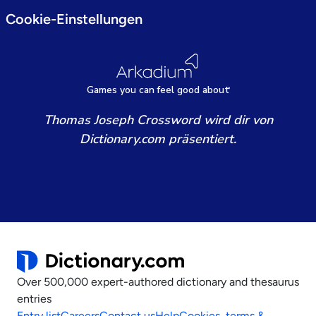
Cookie-Einstellungen
Games
y
ou can
f
eel good about
Thomas Joseph Crossword wird dir von
Dictionary.com präsentiert.
Over 500,000 expert-authored dictionary and thesaurus
entries
Entry list
Careers
Contact us
Help
Cookies, terms &