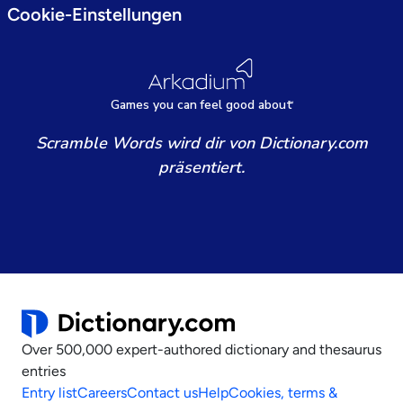
Cookie-Einstellungen
Games
y
ou can
f
eel good about
Scramble Words wird dir von Dictionary.com
präsentiert.
Over 500,000 expert-authored dictionary and thesaurus
entries
Entry list
Careers
Contact us
Help
Cookies, terms &